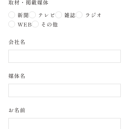
取材・掲載媒体
ダイヤモンド砥石・専用ホルダー
新聞
テレビ
雑誌
ラジオ
090-1602-9884
KISEKI:ペティ
WEB
その他
ダイヤモンド砥石・専用ホルダー
KISEKI:について
会社名
コンセプト
おいしい切れ味の秘密
媒体名
開発ストーリー
KISEKI:のギフト
サポート
お名前
KISEKI:のサポート
研ぎ直しサービス 里帰り