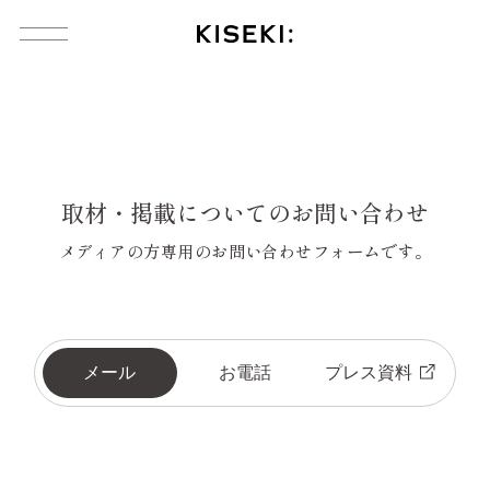
コ
ン
テ
ン
ツ
へ
ス
キ
ッ
取材・掲載についてのお問い合わせ
プ
製 品
メディアの方専用のお問い合わせフォームです。
製品一覧
KISEKI:三徳
メール
お電話
プレス資料
KISEKI:ペティ
KISEKI:青森ヒバのまな板
KISEKI:カッティングボード
KISEKI:三徳