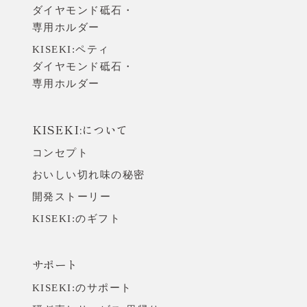
ダイヤモンド砥石・
よくあるご質問
専用ホルダー
お問い合わせ
KISEKI:ペティ
ダイヤモンド砥石・
お知らせ
専用ホルダー
旅する包丁
KISEKI:について
コンセプト
工場体験のご予約
おいしい切れ味の秘密
開発ストーリー
ONLINE STORE
Amazon USA
KISEKI:のギフト
サポート
メールでのお問い合わせ
KISEKI:のサポート