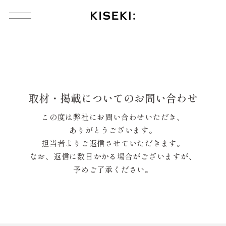
コ
ン
テ
ン
ツ
へ
ス
キ
ッ
取材・掲載についてのお問い合わせ
プ
製 品
この度は弊社にお問い合わせいただき、
ありがとうございます。
製品一覧
担当者よりご返信させていただきます。
なお、返信に数日かかる場合がございますが、
KISEKI:三徳
予めご了承ください。
KISEKI:ペティ
KISEKI:青森ヒバのまな板
KISEKI:カッティングボード
KISEKI:三徳