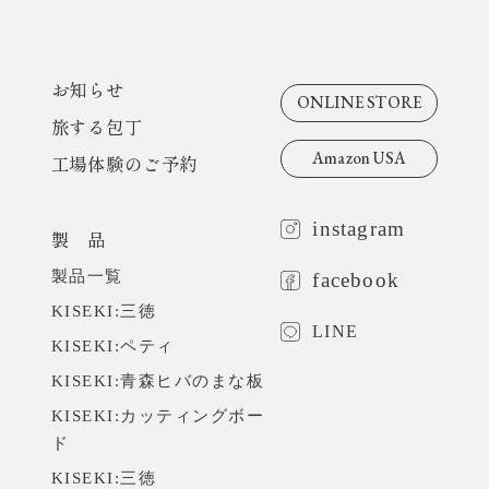
ダイヤモンド砥石・専用ホルダー
KISEKI:ペティ
お知らせ
ダイヤモンド砥石・専用ホルダー
ONLINE STORE
旅する包丁
KISEKI:について
Amazon USA
工場体験のご予約
コンセプト
instagram
製 品
おいしい切れ味の秘密
製品一覧
facebook
開発ストーリー
KISEKI:三徳
KISEKI:のギフト
LINE
KISEKI:ペティ
KISEKI:青森ヒバのまな板
サポート
KISEKI:カッティングボー
ド
KISEKI:のサポート
KISEKI:三徳
研ぎ直しサービス 里帰り