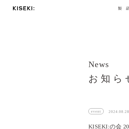
コ
ン
製 
テ
ン
ツ
へ
ス
キ
ッ
プ
お知ら
event
2024.08.2
KISEKI:の会 