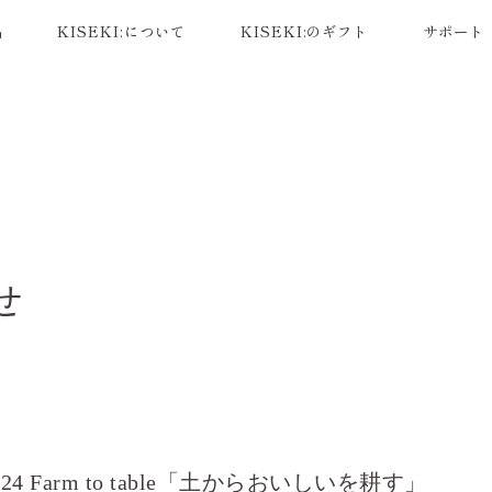
品
KISEKI:について
KISEKI:のギフト
サポート
せ
8
2024 Farm to table「土からおいしいを耕す」