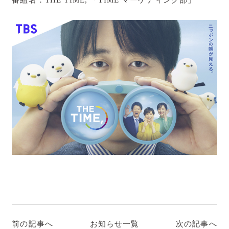
ダイヤモンド砥石・専用ホルダー
KISEKI:ペティ
ダイヤモンド砥石・専用ホルダー
KISEKI:について
コンセプト
おいしい切れ味の秘密
開発ストーリー
KISEKI:のギフト
サポート
KISEKI:のサポート
前の記事へ
お知らせ一覧
次の記事へ
研ぎ直しサービス 里帰り