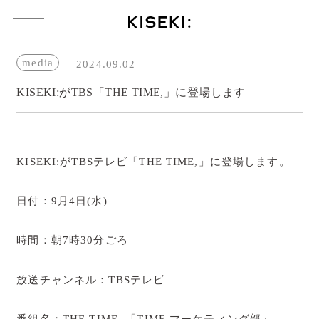
コ
ン
テ
ン
media
2024.09.02
ツ
へ
KISEKI:がTBS「THE TIME,」に登場します
ス
キ
ッ
プ
製 品
KISEKI:がTBSテレビ「THE TIME,」に登場します。
製品一覧
日付：9月4日(水)
KISEKI:三徳
時間：朝7時30分ごろ
KISEKI:ペティ
KISEKI:青森ヒバのまな板
放送チャンネル：TBSテレビ
KISEKI:カッティングボード
番組名：THE TIME, 「TIME マーケティング部」
KISEKI:三徳