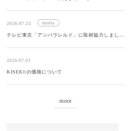
ダイヤモンド砥石・専用ホルダー
KISEKI:ペティ
media
2026.07.22
ダイヤモンド砥石・専用ホルダー
テレビ東京「アンパラレルド」に取材協力しました
KISEKI:について
コンセプト
2026.07.01
おいしい切れ味の秘密
KISEKI:の価格について
開発ストーリー
KISEKI:のギフト
more
サポート
KISEKI:のサポート
研ぎ直しサービス 里帰り