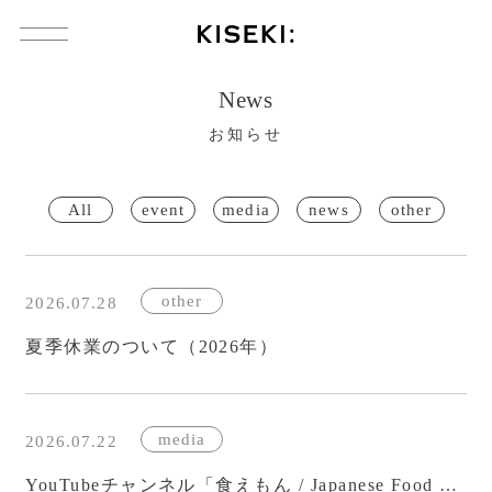
コ
ン
テ
ン
ツ
へ
お知らせ
ス
キ
ッ
All
event
media
news
other
プ
製 品
other
製品一覧
2026.07.28
KISEKI:三徳
夏季休業のついて（2026年）
KISEKI:ペティ
KISEKI:青森ヒバのまな板
media
2026.07.22
KISEKI:カッティングボード
YouTubeチャンネル「食えもん / Japanese Food Craftman」に取材協力しました
KISEKI:三徳