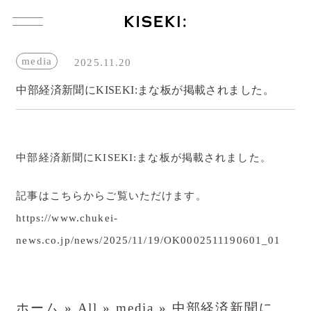
コ
ン
テ
ン
media
2025.11.20
ツ
へ
中部経済新聞にKISEKI:まな板が掲載されました。
ス
キ
ッ
プ
製 品
中部経済新聞にKISEKI:まな板が掲載されました。
製品一覧
記事はこちらからご覧いただけます。
KISEKI:三徳
https://www.chukei-
KISEKI:ペティ
news.co.jp/news/2025/11/19/OK0002511190601_01
KISEKI:青森ヒバのまな板
KISEKI:カッティングボード
ホーム
»
All
»
media
»
中部経済新聞に
KISEKI:三徳