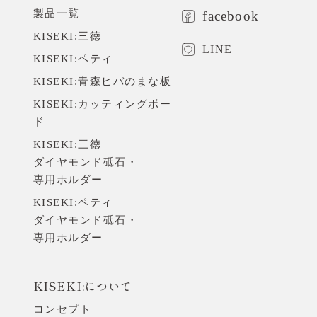
製品一覧
facebook
よくあるご質問
KISEKI:三徳
お問い合わせ
LINE
KISEKI:ペティ
KISEKI:青森ヒバのまな板
お知らせ
KISEKI:カッティングボー
ド
旅する包丁
KISEKI:三徳
ダイヤモンド砥石・
工場体験のご予約
専用ホルダー
KISEKI:ペティ
ONLINE STORE
Amazon USA
ダイヤモンド砥石・
専用ホルダー
メールでのお問い合わせ
KISEKI:について
コンセプト