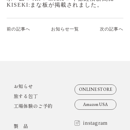
KISEKI:まな板が掲載されました。
ダイヤモンド砥石・専用ホルダー
KISEKI:ペティ
ダイヤモンド砥石・専用ホルダー
前の記事へ
お知らせ一覧
次の記事へ
KISEKI:について
コンセプト
おいしい切れ味の秘密
開発ストーリー
お知らせ
KISEKI:のギフト
ONLINE STORE
旅する包丁
サポート
Amazon USA
工場体験のご予約
KISEKI:のサポート
instagram
製 品
研ぎ直しサービス 里帰り