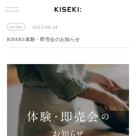
コ
ン
テ
ン
event
2023.09.14
ツ
へ
KISEKI:体験・即売会のお知らせ
ス
キ
ッ
プ
製 品
製品一覧
KISEKI:三徳
KISEKI:ペティ
KISEKI:青森ヒバのまな板
KISEKI:カッティングボード
KISEKI:三徳