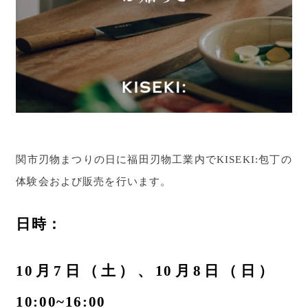
ダイヤモンド砥石・専用ホルダー
KISEKI:ペティ
ダイヤモンド砥石・専用ホルダー
KISEKI:について
コンセプト
おいしい切れ味の秘密
関市刃物まつりの日に福田刃物工業内でKISEKI:包丁の
開発ストーリー
体験会および販売を行います。
KISEKI:のギフト
日時：
サポート
10月7日（土）、10月8日（日）
KISEKI:のサポート
10:00~16:00
研ぎ直しサービス 里帰り