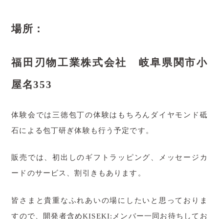
よくあるご質問
場所：
お問い合わせ
お知らせ
福田刃物工業株式会社 岐阜県関市小
屋名353
旅する包丁
工場体験のご予約
体験会では三徳包丁の体験はもちろんダイヤモンド砥
石による包丁研ぎ体験も行う予定です。
ONLINE STORE
Amazon USA
販売では、初出しのギフトラッピング、メッセージカ
ードのサービス、割引きもあります。
メールでのお問い合わせ
皆さまと貴重なふれあいの場にしたいと思っておりま
すので、開発者含めKISEKI:メンバー一同お待ちしてお